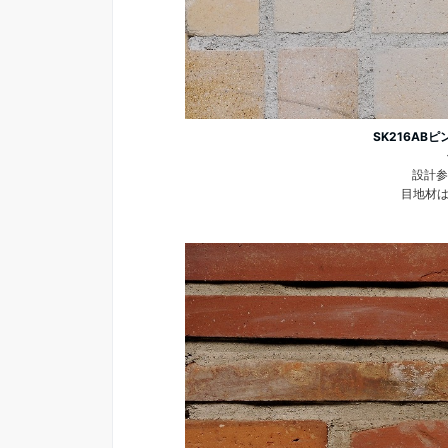
SK216ABピ
設計参
目地材は