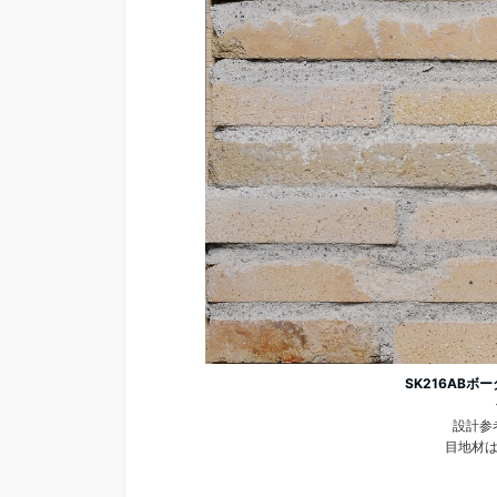
SK216ABボ
設計参考
目地材は