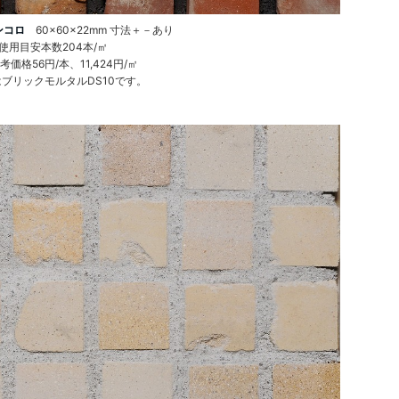
ンコロ
60×60×22mm 寸法＋－あり
使用目安本数204本/㎡
考価格56円/本、11,424円/㎡
ブリックモルタルDS10です。