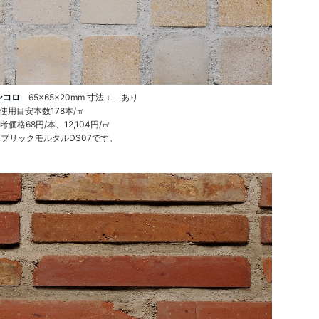
ンコロ
65×65×20mm 寸法＋－あり
使用目安本数178本/㎡
考価格68円/本、12,104円/㎡
ブリックモルタルDS07です。