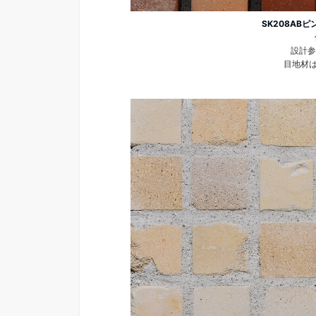
SK208ABピ
設計参
目地材は