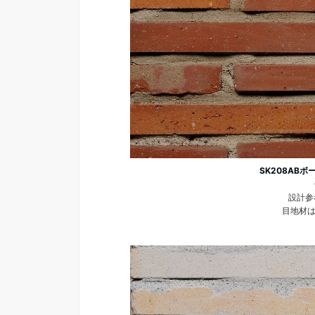
SK208ABボ
設計参考
目地材は