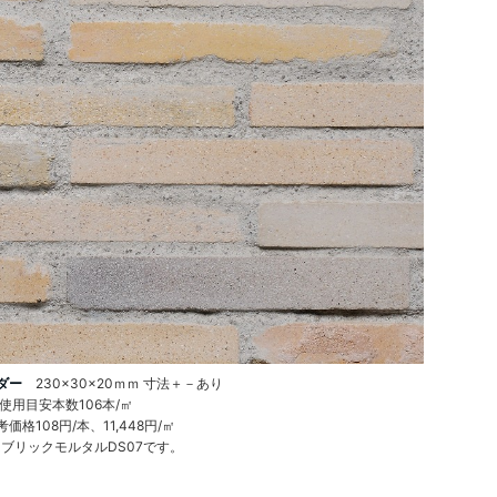
ーダー
230×30×20ｍｍ 寸法＋－あり
使用目安本数106本/㎡
価格108円/本、11,448円/㎡
ブリックモルタルDS07です。