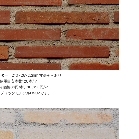
ーダー
210×28×22mm 寸法＋－あり
使用目安本数120本/㎡
価格86円/本、10,320円/㎡
ブリックモルタルDS02です。